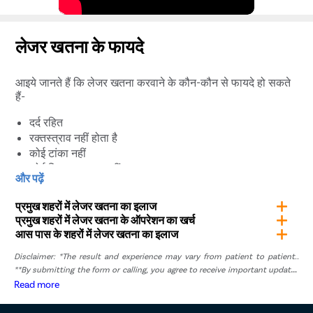
लेजर खतना के फायदे
आइये जानते हैं कि लेजर खतना करवाने के कौन-कौन से फायदे हो सकते
हैं-
दर्द रहित
रक्तस्त्राव नहीं होता है
कोई टांका नहीं
कोई निशान या घाव नहीं
और पढ़ें
ट्रीटमेंट के बाद उसी दिन अस्पताल से छुट्टी
फर्टिलिटी पर कोई दुष्प्रभावनहीं
प्रमुख शहरों में लेजर खतना का इलाज
अगले दिन नहा सकते हैं
प्रमुख शहरों में लेजर खतना के ऑपरेशन का खर्च
२ दिन में अपना काम फिर से शुरू करें
आस पास के शहरों में लेजर खतना का इलाज
100% सटीक प्रक्रिया
Disclaimer: *The result and experience may vary from patient to patient..
10 मिनट प्रक्रिया
**By submitting the form or calling, you agree to receive important updates
10 दिनों के भीतर रिकवरी
and marketing communications.
Read more
पेनाइल कैंसर का खतरा कम करता है
संक्रमण होने का कोई खतरा नहीं