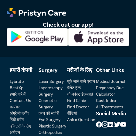
3-4 सप्ताह के बाद सेक्स या हस्तमैथुन
लेजर प्रक्रिया के बाद फाईमोसिस से हमेशा के लिए छुटकारा
महिलाओं में सर्वाइकल कैंसर का खतरा कम करता है
Check out our app!
कोई आराम की जरूरत नहीं
पनवेल में Pristyn Care से कराएं दर्द रहित
लेजर खतना
प्राचीन ढंग से खतना करवाना दर्दनाक हो सकता है वहीं सर्जरी के बाद
रिकवरी तक दर्द में रहना पड़ता है। आपके इस दर्द को कम करने के लिए
हमारी कंपनी
Surgery
मरीजों के लिए
Other Links
हम पनवेल में लेजर/ZSR खतना करते हैं।
Lybrate
Laser Surgery
पूछे जाने वाले प्रश्न
Medical Journal
लेजर खतना के समय हमारे डॉक्टर एडवांस उपकरण का उपयोग करते हैं
BeatXp
Laparoscopy
पेशेंट हेल्प
Pregnancy Due
जिससे बिल्कुल भी दर्द नहीं होता है। साथ ही आपका इलाज गुप्त रखा
हमारे बारे में
Surgery
नो-कॉस्ट ईएमआई
Calculator
जाता है और डायग्नोसिस में 30 प्रतिशत की छूट दी जाती है।
Contact Us
Cosmetic
Find Clinic
Cost Index
करियर
Surgery
Find Doctor
All Treatments
Patient Detail
Social Media
अंग्रेजी ब्लॉग
कान की सर्जरी
वीडियो
हिंदी ब्लॉग
Eye Surgery
Ask a Question
नाम लिखें
OTP
डॉक्टरों के लिए
Plastic Surgery
₹
आवेदन
Orthopedics