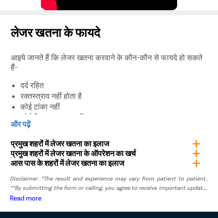
लेजर खतना के फायदे
आइये जानते हैं कि लेजर खतना करवाने के कौन-कौन से फायदे हो सकते
हैं-
दर्द रहित
रक्तस्त्राव नहीं होता है
कोई टांका नहीं
कोई निशान या घाव नहीं
और पढ़ें
ट्रीटमेंट के बाद उसी दिन अस्पताल से छुट्टी
फर्टिलिटी पर कोई दुष्प्रभावनहीं
प्रमुख शहरों में लेजर खतना का इलाज
अगले दिन नहा सकते हैं
प्रमुख शहरों में लेजर खतना के ऑपरेशन का खर्च
२ दिन में अपना काम फिर से शुरू करें
आस पास के शहरों में लेजर खतना का इलाज
100% सटीक प्रक्रिया
Disclaimer: *The result and experience may vary from patient to patient..
10 मिनट प्रक्रिया
**By submitting the form or calling, you agree to receive important updates
10 दिनों के भीतर रिकवरी
and marketing communications.
Read more
पेनाइल कैंसर का खतरा कम करता है
संक्रमण होने का कोई खतरा नहीं