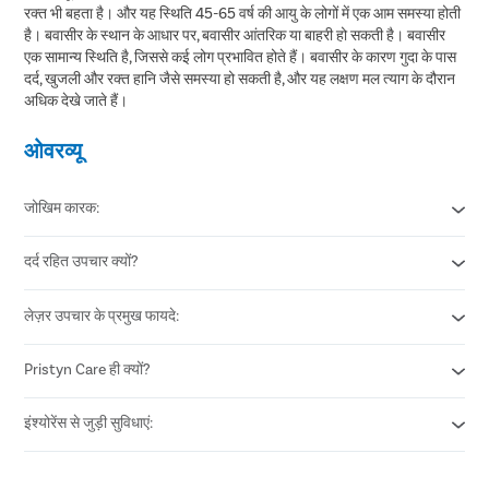
रक्त भी बहता है। और यह स्थिति 45-65 वर्ष की आयु के लोगों में एक आम समस्या होती
है। बवासीर के स्थान के आधार पर, बवासीर आंतरिक या बाहरी हो सकती है। बवासीर
एक सामान्य स्थिति है, जिससे कई लोग प्रभावित होते हैं। बवासीर के कारण गुदा के पास
दर्द, खुजली और रक्त हानि जैसे समस्या हो सकती है, और यह लक्षण मल त्याग के दौरान
अधिक देखे जाते हैं।
ओवरव्यू
जोखिम कारक:
दर्द रहित उपचार क्यों?
गर्भावस्था
मोटापा
पानी की कमी
लेज़र उपचार के प्रमुख फायदे:
बिना कट और बिना घाव का उपचार
आहार में फाइबर की कमी
आधा घंटे की प्रक्रिया
आनुवंशिक
उसी दिन इलाज और डिस्चार्ज
Pristyn Care ही क्यों?
लेजर उपचार में न करें देरी
48 घंटे में सामान्य जीवनशैली
दोबारा होने की बहुत कम संभावना
सबसे प्रभावी और आधुनिक उपचार
मिनिमल इनवेसिव तकनीक
इंश्योरेंस से जुड़ी सुविधाएं:
जांच में 30 प्रतिशत की भारी छूट
३० मिनट की प्रक्रिया
आरामदायक कमरे में इलाज
एडवांस उपकरणों से इलाज
सभी प्रकार के इंश्योरेंस का लाभ