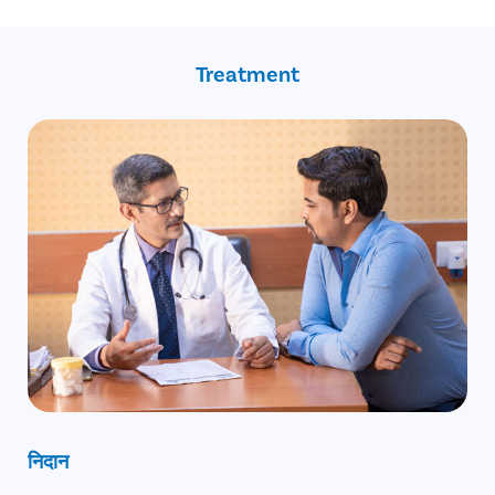
अनुभवी सर्जन
Pristyn Care टीम द्वारा सभी प्रकार के पेपरवर्क
फ्री फॉलो-अप
इंश्योरेंस के लिए कहीं भटकने की कोई जरूरत नहीं
इंश्योरेंस का पूर्ण लाभ
कोई अग्रिम भुगतान नहीं
Treatment
निदान