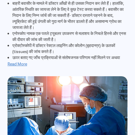
बाहरी बवासीर के मामले में डॉक्टर आँखों से ही उसका निदान कर लेते हैं। हालांकि,
आंतरिक स्थिति का जायजा लेने के लिए वे कुछ टेस्ट करवा सकते हैं। बवासीर का
निदान के लिए निम्न जांचें की जा सकती हैं- डॉक्टर दस्ताने पहनने के बाद,
ल्यूब्रिकेट की हुई उंगली को गुदा मार्ग के भीतर डालते हैं और असामान्य ग्रोथ का
जायजा लेते हैं।
एनोस्कोप नामक एक पतले ट्यूबलर उपकरण से मलाशय के निचले हिस्से और एनस
की दीवार की जांच की जाती है।
प्रोक्टोस्कोपी में डॉक्टर रेक्टल लाइनिंग और कोलोन (बृहदान्त्र) के ऊतकों
(tissues) की जांच करते हैं।
ऊपर बताए गए जाँच प्रक्रियाओं से संतोषजनक परिणाम नहीं मिलने पर अथवा
डॉक्टर को गुदा क्षेत्र में किसी गंभीर बीमारी की आशंका होने पर कोलोनोस्कोपी या
Read More
फ्लेक्सिबल सिग्मोइडोस्कोपी की जा सकती है। निदान के दौरान डॉक्टर बवासीर के
मस्से के ग्रेड का भी जायजा करते हैं और ग्रेड के अनुसार पाइल्स को खत्म करने के
लिए लेजर या किसी अन्य उपचार का चयन करते हैं।