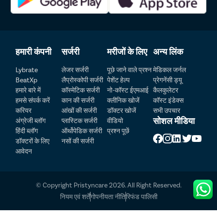
हमारी कंपनी
सर्जरी
मरीजों के लिए
अन्य लिंक
Lybrate
लेजर सर्जरी
पूछे जाने वाले प्रश्न
मेडिकल जर्नल
Patient Detail
BeatXp
लैप्रोस्कोपी सर्जरी
पेशेंट हेल्प
प्रेगनेंसी ड्यू
हमारे बारे में
कॉस्मेटिक सर्जरी
नो-कॉस्ट ईएमआई
कैलकुलेटर
नाम लिखें
OTP
हमसे संपर्क करें
कान की सर्जरी
क्लीनिक खोजें
कॉस्ट इंडेक्स
करियर
आंखों की सर्जरी
डॉक्टर खोजें
सभी उपचार
₹
मोबाइल नंबर दर्ज करें
सोशल मीडिया
अंग्रेजी ब्लॉग
प्लास्टिक सर्जरी
वीडियो
Total Payable
हिंदी ब्लॉग
ऑर्थोपेडिक सर्जरी
प्रश्न पूछें
डॉक्टरों के लिए
नसों की सर्जरी
शहर चुनें
आवेदन
Select Disease
Pay Later
© Copyright Pristyncare 2026. All Right Reserved.
Book Free Appointment
नियम एवं शर्तें
गोपनीयता नीति
रिफंड पालिसी
फ्री बुकिंग