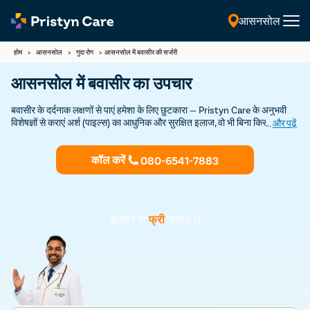
आसनसोल
हिंदी
होम
>
आसनसोल
>
गुदा रोग
>
आसनसोल में बवासीर की सर्जरी
आसनसोल में बवासीर का उपचार
बवासीर के दर्दनाक लक्षणों से पाएं हमेशा के लिए छुटकारा — Pristyn Care के अनुभवी
विशेषज्ञों से कराएं अर्श (पाइल्स) का आधुनिक और सुरक्षित इलाज, वो भी बिना किसी चीरे या
...
और पढ़ें
टांके के!
कॉल करें
080-6541-7883
डॉक्टर से
फ्री
सलाह लें