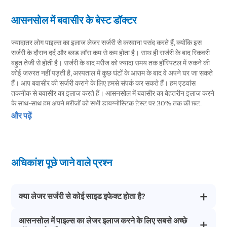
आसनसोल में बवासीर के बेस्ट डॉक्टर
ज्यादातर लोग पाइल्स का इलाज लेजर सर्जरी से करवाना पसंद करते हैं, क्योंकि इस
सर्जरी के दौरान दर्द और ब्लड लॉस कम से कम होता है। साथ ही सर्जरी के बाद रिकवरी
बहुत तेजी से होती है। सर्जरी के बाद मरीज को ज्यादा समय तक हॉस्पिटल में रुकने की
कोई जरुरत नहीं पड़ती है, अस्पताल में कुछ घंटों के आराम के बाद वे अपने घर जा सकते
हैं। आप बवासीर की सर्जरी कराने के लिए हमसे संपर्क कर सकते हैं। हम एडवांस
तकनीक से बवासीर का इलाज करते हैं। आसनसोल में बवासीर का बेहतरीन इलाज करने
के साथ-साथ हम अपने मरीजों को सभी डायग्नोस्टिक टेस्ट पर 30% तक की छूट,
गोपनीय परामर्श, डीलक्स रूम और सर्जरी के बाद फ्री फॉलो-अप्स की सुविधाएं देते हैं।
और पढ़ें
आसनसोल में बवासीर के बेस्ट हॉस्पिटल और विशेषज्ञ
अगर आप आसनसोल में बवासीर से पीड़ित हैं तो हम आपकी बीमारी को लेजर सर्जरी के
अधिकांश पूछे जाने वाले प्रश्न
जरिए हमेशा के लिए ठीक कर सकते हैं। पाइल्स के इलाज के सभी माध्यमों में ‘लेजर
सर्जरी’ को सबसे बेहतर माना जाता है। इस सर्जरी को पूरा होने में लगभग 30 मिनट का
समय लगता है। सर्जरी होने के कुछ ही घंटों के बाद मरीज अपने घर जा सकते हैं।
क्या लेजर सर्जरी से कोई साइड इफेक्ट होता है?
पारंपरिक ऑपरेशन की तुलना में लेजर सर्जरी बहुत ही आसान और सुरक्षित तरीका है।
इस सर्जिकल प्रक्रिया के दौरान मरीज को दर्द नहीं होता है और रिकवरी बहुत तेजी से
होती है। प्रिस्टीन केयर आसनसोल में पाइल्स का इलाज के लिए सबसे बेस्ट विकल्प
आसनसोल में पाइल्स का लेजर इलाज करने के लिए सबसे अच्छे
बवासीर की लेजर सर्जरी के कोई भी साइड इफेक्ट नहीं होते है। यह पूरी तरह से