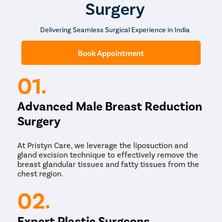
Surgery
सर्जन के द्वारा पूरा किया जाता है। सर्जरी की शुरुआत में सर्जन लोकल
एनेस्थीसिया देते हैं जिससे सर्जरी के दौरान मरीज को दर्द नहीं होता है।
एनेस्थीसिया देने के बाद स्तनों के आसपास छोटा सा चीरा लगाते हैं। उसके
Delivering Seamless Surgical Experience in India
बाद, मेटल कैनुला की मदद से एक्स्ट्रा फैट को बाहर निकालकर चीरा को बंद
कर देते हैं। इस सर्जरी को पूरा होने में लगभग 45 मिनट का समय लगता है।
Book Appointment
यह एक सुरक्षित सर्जिकल प्रक्रिया है, इसलिए सर्जरी के बाद मरीज को
हॉस्पिटल में रुकने की आवश्यकता नहीं पड़ती है। सर्जरी खत्म होने के कुछ
ही घंटों के बाद सर्जन आवश्यक दवाएं निर्धारित करके मरीज को क्लिनिक से
01.
डिस्चार्ज कर देते हैं।
Advanced Male Breast Reduction
Surgery
At Pristyn Care, we leverage the liposuction and
gland excision technique to effectively remove the
breast glandular tissues and fatty tissues from the
chest region.
02.
Expert Plastic Surgeons