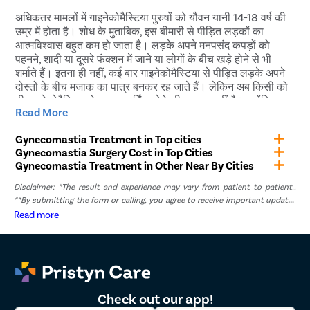
अधिकतर मामलों में गाइनेकोमैस्टिया पुरुषों को यौवन यानी 14-18 वर्ष की
उम्र में होता है। शोध के मुताबिक, इस बीमारी से पीड़ित लड़कों का
आत्मविश्वास बहुत कम हो जाता है। लड़के अपने मनपसंद कपड़ों को
पहनने, शादी या दूसरे फंक्शन में जाने या लोगों के बीच खड़े होने से भी
शर्माते हैं। इतना ही नहीं, कई बार गाइनेकोमैस्टिया से पीड़ित लड़के अपने
दोस्तों के बीच मजाक का पात्र बनकर रह जाते हैं। लेकिन अब किसी को
भी गाइनेकोमैस्टिया के कारण शर्मिंदा होने की जरूरत नहीं है। क्योंकि
Read More
मेडिकल साइंस में विकास होने के कारण आज ईरोड में गाइनेकोमैस्टिया का
इलाज लिपोसक्शन सर्जरी से संभव है। अगर आप अपने स्तनों के असामान्य
Gynecomastia Treatment in Top cities
विकास से परेशान हैं और मात्र एक दिन में इससे छुटकारा पाना चाहते हैं तो
Gynecomastia Surgery Cost in Top Cities
एक अनुभवी और कुशल प्लास्टिक सर्जन से परामर्श करने के बाद
Gynecomastia Treatment in Other Near By Cities
लिपोसक्शन सर्जरी से गाइनेकोमैस्टिया का इलाज करा सकते हैं। यह एक
सफल और सुरक्षित प्रक्रिया है।
Disclaimer: *The result and experience may vary from patient to patient..
**By submitting the form or calling, you agree to receive important updates
प्रिस्टीन केयर से गाइनेकोमैस्टिया की
and marketing communications.
Read more
लिपोसक्शन सर्जरी कराएं
प्रिस्टीन केयर में एडवांस लिपोसक्शन सर्जरी से गाइनेकोमैस्टिया का
इलाज किया जाता है। इस सर्जरी को अनुभवी, कुशल और विश्वसनीय
Check out our app!
प्लास्टिक सर्जन के द्वारा पूरा किया जाता है। हमारे सर्जन को