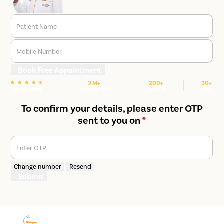
Patient Name
Mobile Number
Book Free Appointment
3 M+
200+
30+
We are Rated
Happy Patients
Hospitals
Cities
To confirm your details, please enter OTP
sent to you on
*
Enter OTP
Change number
Resend
Submit