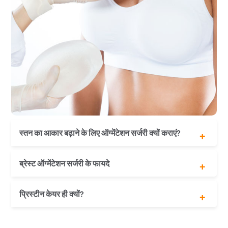
स्तन का आकार बढ़ाने के लिए ऑग्मेंटेशन सर्जरी क्यों कराएं?
दर्द नहीं होता
ब्रेस्ट ऑग्मेंटेशन सर्जरी के फायदे
जोखिम की कोई संभावना नहीं
स्तन पर घाव या निशान नहीं पड़ते
स्तनों का आकर्षण बढ़ाएं
प्रिस्टीन केयर ही क्यों?
रक्तस्राव नहीं होता
स्तनों को बड़ा
एक सप्ताह के भीतर काम फिर से शुरू करें
सुडौल बनाएं
अनुभवी प्लास्टिक सर्जन