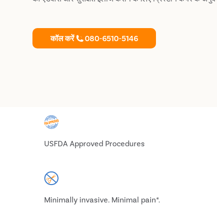
कॉल करें
080-6510-5146
USFDA Approved Procedures
Minimally invasive. Minimal pain*.