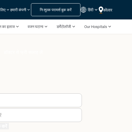
निःशुल्क परामर्श बुक करें
हिंदी
कोलार
े लिए
हमारी कंपनी
पन का इलाज
वजन घटाना
डर्मेटोलॉजी
Our Hospitals
डॉक्टर से फ्री सलाह लें
ं
 करें