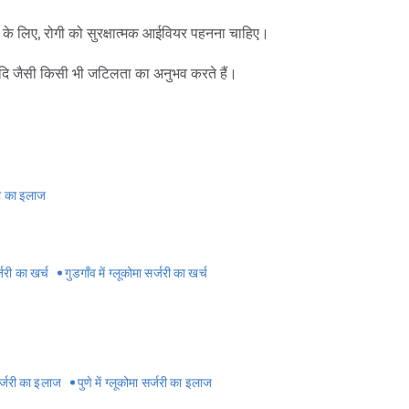
 के लिए, रोगी को सुरक्षात्मक आईवियर पहनना चाहिए।
कमी आदि जैसी किसी भी जटिलता का अनुभव करते हैं।
परामर्श लें।
जरी का इलाज
ने में देरी से आपकी स्थिति और खराब हो सकती है। इसके अतिरिक्त,
ार की स्वास्थ्य समस्या होने पर डॉक्टर के सलाह के बिना दवाई का सेवन
्जरी का खर्च
गुडगाँव में ग्लूकोमा सर्जरी का खर्च
ाव बढ़ सकता है। सप्ताह में लगभग 3-4 बार 25 मिनट के लिए एरोबिक
 सर्जरी का इलाज
पुणे में ग्लूकोमा सर्जरी का इलाज
 भी बचना चाहिए।