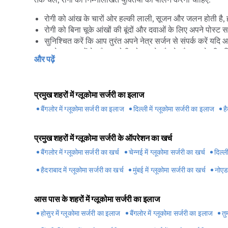
रोगी को आंख के चारों ओर हल्की लाली, सूजन और जलन होती है, ह
रोगी को बिना चूके आंखों की बूंदों और दवाओं के लिए अपने पोस्
सुनिश्चित करें कि आप तुरंत अपने नेत्र सर्जन से संपर्क करें यदि 
पहले कुछ हफ्तों के दौरान, रोगी को झुकने, दौड़ने और उठाने की 
और पढ़ें
रोगी को तैराकी, गोताखोरी और इसी तरह की अन्य गतिविधियों क
पुन: प्रयोज्य संपर्क लेंस व्यक्तिगत रोगी के आधार पर वसूली में मद
आंखों के मेकअप या अन्य आंखों के उत्पादों का उपयोग शुरू करने से
प्रमुख शहरों में ग्लूकोमा सर्जरी का इलाज
काला मोतियाबिंद को बिगड़ने से रोकने के लि
बैंगलोर में ग्लूकोमा सर्जरी का इलाज
दिल्ली में ग्लूकोमा सर्जरी का इलाज
ह
सबसे पहले यह सुनिश्चित करें कि आप अपने प्रिस्क्रिप्शन में लिखी 
प्रमुख शहरों में ग्लूकोमा सर्जरी के ऑपरेशन का खर्च
यदि आप अन्य स्थितियों के लिए दवाएं ले रहे हैं, तो सुनिश्चित करें क
बैंगलोर में ग्लूकोमा सर्जरी का खर्च
चेन्नई में ग्लूकोमा सर्जरी का खर्च
दिल्ली
न करें।
हैदराबाद में ग्लूकोमा सर्जरी का खर्च
मुंबई में ग्लूकोमा सर्जरी का खर्च
नोएडा
आप गिरने और दुर्घटनाओं से बचने की पूरी कोशिश करें, क्योंकि आं
चाय या कॉफी के अत्यधिक सेवन से बचें क्योंकि वे आंतरिक आंखों के
सुरक्षित रूप से व्यायाम करें। जबकि कुछ व्यायाम अंतर्गर्भाशयी 
आस पास के शहरों में ग्लूकोमा सर्जरी का इलाज
व्यायाम करें। इसमें तैराकी, जॉगिंग या पैदल चलना या बाइक चल
होसुर में ग्लूकोमा सर्जरी का इलाज
बैंगलोर में ग्लूकोमा सर्जरी का इलाज
तु
भारी वजन उठाने और पुशअप्स करने से बचें क्योंकि इससे आंखों पर