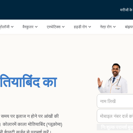
मरीजों क
ूरोलॉजी
वैस्कुलर
एस्थेटिक्स
हड्डी रोग
नेत्र रोग
बांझ
तियाबिंद का
नाम लिखें
का समय पर इलाज न होने पर आंखों की
मोबाइल नंबर दर्ज करे
कोलारमें काला मोतियाबिंद (ग्लूकोमा)
निःशुल्क परामर्श बुक
ी ईएनटी सर्जन से परामर्श करें।