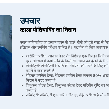
पिगमेंटरी ग्लूकोमा
पतली कॉर्निया (विशेष रूप से केंद्र में)
कॉर्टिकोस्टेरॉइड दवाएं (विशेष रूप से आईड्रॉप्स)
उपचार
आंख की चोट
काला मोतियाबिंद का निदान
पिछले नेत्र उपचार/सर्जरी से सर्जिकल जटिलताएं
काला मोतियाबिंद का इलाज करने से पहले, रोगी को पूरी तरह से निदा
मायोपिया / हाइपरमेट्रोपिया
इतिहास और इमेजिंग परीक्षण शामिल है। ग्लूकोमा के लिए आवश्यक सा
शारीरिक परीक्षा: आपका नेत्र रोग विशेषज्ञ एक विस्तृत चिकि
दृश्य तीक्ष्णता में कमी आदि के किसी भी लक्षण को देखने के लि
टोनोमेट्री: टोनोमेट्री स्थिति की गंभीरता को मापने के लिए क
मापने में मदद करती है।
रेटिनल इमेजिंग टेस्ट: रेटिनल इमेजिंग टेस्ट लगभग 80% आंख
निदान में मदद करता है।
विजुअल फील्ड टेस्ट: विजुअल फील्ड टेस्ट परिधीय दृष्टि का आक
करता है।
पचिमेट्री: पचिमेट्री एक त्वरित और दर्द रहित परीक्षण है जो कॉ
लिए कि ग्लूकोमा कॉर्नियल असामान्यता के कारण होता है या नह
गोनियोस्कोपी: गोनोस्कोपी के लिए, नेत्र चिकित्सक ग्लूकोम