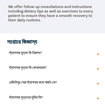
We offer follow-up consultations and instructions
including dietary tips as well as exercises to every
patient to ensure they have a smooth recovery to
their daily routines.
সচরাচর জিজ্ঞাস্য
স্ট্যাপলার সুন্নত কি নিরাপদ?
হ্যাঁ, স্ট্যাপলারের খতনা হল একটি অত্যন্ত সুনির্দিষ্ট এবং কার্যকরী ত্বক
স্ট্যাপলার সুন্নত কি বেদনাদায়ক?
অপসারণের পদ্ধতি। মেডিনিপুর-এর স্টাপলার খৎনা ডাক্তাররা পরামর্শ দেন যে
এটি ফোরস্কিন সম্পর্কিত যেকোনো সমস্যা যেমন ফিমোসিস, ব্যালানাইটিস এবং
আরও অনেক কিছুর চিকিৎসার জন্য সবচেয়ে কার্যকর চিকিৎসা পদ্ধতি।
স্ট্যাপলার খৎনা অ্যানেস্থেশিয়ার অধীনে সঞ্চালিত হয় যা রোগীর জন্য পুরো
মেডিনিপুর সেরা স্ট্যাপলার খৎনা সার্জন কে?
প্রক্রিয়াটিকে আরামদায়ক করে তোলে। যাইহোক, অ্যানেস্থেশিয়ার প্রভাব বন্ধ
হয়ে গেলে রোগী কিছুটা ব্যথা এবং অস্বস্তি অনুভব করতে পারে। ব্যথা
সাধারণত খুব কম হয় এবং মলম এবং ওষুধ প্রয়োগ করার সাথে সাথে ম্লান হয়ে
আপনি প্রিস্টিন কেয়ার টিমের সাথে যোগাযোগ করতে পারেন মেডিনিপুর-এর সেরা
স্ট্যাপলার সুন্নতের সুবিধা কি?
যেতে পারে যা স্ট্যাপলার সুন্নত সার্জন দ্বারা নির্ধারিত হয়।
স্ট্যাপলার খৎনা সার্জনের সাথে পরামর্শ করতে। প্রিস্টিন কেয়ারের সাথে কাজ