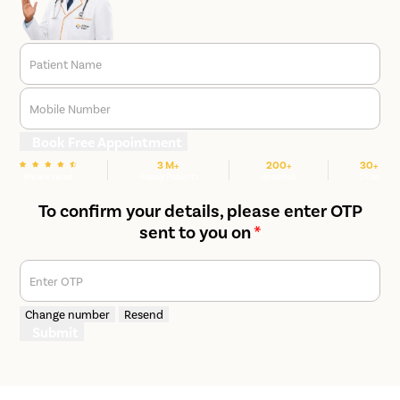
Patient Name
Mobile Number
Book Free Appointment
3 M+
200+
30+
We are rated
Happy Patients
Hospitals
Cities
To confirm your details, please enter OTP
sent to you on
*
Enter OTP
Change number
Resend
Submit