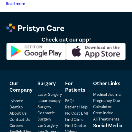
মেডিনিপুর-এ খৎনা অস্ত্রোপচারের খরচ বাড়িয়ে দিতে পারে)
and marketing communications.
Read more
পরামর্শ সার্জনের ফি
অপারেশন পরবর্তী যত্ন প্রয়োজন, ইত্যাদি
খৎনা অস্ত্রোপচারের পরে পুনরুদ্ধারের উন্নতির জন্য
টিপস
Check out our app!
পরিষ্কার-পরিচ্ছন্নতা বজায় রাখুন এবং পেনাইলটি প্রতিবার ধোয়ার সময় শুকিয়ে
নিন
অস্ত্রোপচারের গজ যথাস্থানে রাখার জন্য অস্ত্রোপচারের পরপরই টাইট-ফিটিং
অন্তর্বাস পরা এড়িয়ে চলুন।
অস্ত্রোপচারের পর অন্তত 3-4 সপ্তাহ হস্তমৈথুন এবং যৌনতা এড়িয়ে
Our
Surgery
For
Other Links
চলুন।
Company
Patients
পুনরুদ্ধারের সময়কালে ভারী উত্তোলন এবং তীব্র ব্যায়াম এড়ানোর চেষ্টা
Laser Surgery
Medical Journal
করুন।
Laparoscopy
Pregnancy Due
Lybrate
FAQs
দিনে অন্তত দুবার আপনার ক্ষত পরিষ্কার করুন।
Surgery
Calculator
BeatXp
Patient Help
আপনার পুনরুদ্ধারের সময়কালে অ্যালকোহলযুক্ত পানীয় পান করা এড়িয়ে
Cosmetic
Cost Index
About Us
No Cost EMI
Surgery
All Treatments
চলুন।
Contact Us
Find Clinic
Patient Detail
Social Media
Ear Surgery
Careers
Find Doctor
Eye Surgery
English Blog
Videos