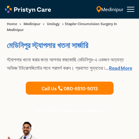
Medinipur
English
Home
>
Medinipur
>
Urology
>
Stapler Circumcision Surgery In
Medinipur
মেডিনিপুর স্ট্যাপলার খতনা সার্জারি
স্ট্যাপলার খতনা করার জন্য আপনার কাছাকাছি মেডিনিপুর-এ একজন অত্যন্ত
অভিজ্ঞ ইউরোলজিস্টের সাথে পরামর্শ করুন। প্রথাগত সুন্নতের তুলনায় আধুনিক
...
Read More
স্ট্যাপলার সুন্নত চিকিৎসায় দ্রুত পুনরুদ্ধারের সময়কাল রয়েছে। স্ট্যাপলার খৎনা
লিঙ্গের অগ্রভাগের সাথে সম্পর্কিত বেশিরভাগ লিঙ্গের ব্যাধি ঠিক করে।
Call Us
080-6510-5013
Book FREE Doctor Appointment