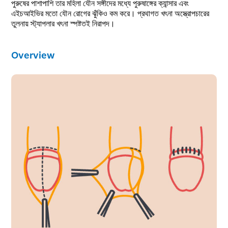
পুরুষের পাশাপাশি তার মহিলা যৌন সঙ্গীদের মধ্যে পুরুষাঙ্গের ক্যান্সার এবং
এইচআইভির মতো যৌন রোগের ঝুঁকিও কম করে। প্রথাগত খৎনা অস্ত্রোপচারের
তুলনায় স্ট্যাপলার খৎনা স্পষ্টতই নিরাপদ।
Overview