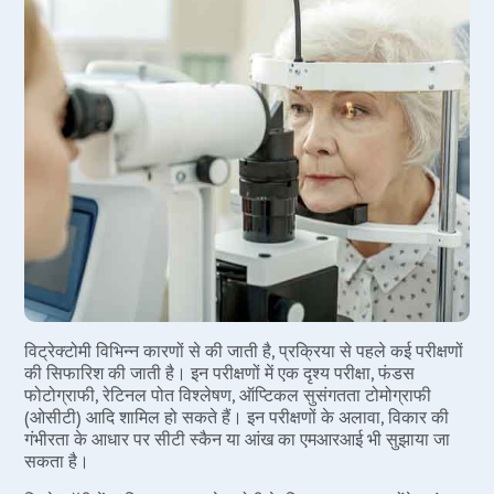
Incisional
विट्रियस हेमरेज, ब्लीडिंग, या विट्रीस ह्यूमर में स्कार टिश्यू का
रेटिनल डिटैचमेंट
बनना<
Appendici
विट्रियस ह्यूमर में डिसलोकेटेड लेंस के टुकड़े
Gallstone
Hernia
विट्रोमैकेनिक ट्रैक्शन सिंड्रोम
Achalasia 
Acid Reflu
Large Inte
Indirect H
Small Inte
Colonosc
विट्रेक्टोमी विभिन्न कारणों से की जाती है, प्रक्रिया से पहले कई परीक्षणों
Gastric B
की सिफारिश की जाती है। इन परीक्षणों में एक दृश्य परीक्षा, फंडस
Pain Durin
फोटोग्राफी, रेटिनल पोत विश्लेषण, ऑप्टिकल सुसंगतता टोमोग्राफी
(ओसीटी) आदि शामिल हो सकते हैं। इन परीक्षणों के अलावा, विकार की
Vaginopla
गंभीरता के आधार पर सीटी स्कैन या आंख का एमआरआई भी सुझाया जा
Labiaplas
सकता है।
Vaginal Di