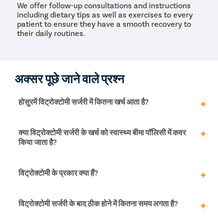
We offer follow-up consultations and instructions
Sinus Sur
including dietary tips as well as exercises to every
Thyroide
patient to ensure they have a smooth recovery to
their daily routines.
Tonsillec
Ear Surge
Sinusitis
अक्सर पूछे जाने वाले प्रश्न
Tympanop
Fess Surg
होसुरमें विट्रोक्टोमी सर्जरी में कितना खर्च आता है?
Stapedec
Septoplas
होसुरमें विट्रोक्टोमी सर्जरी का खर्च 40,000 रुपये से लेकर 70,000
क्या विट्रोक्टोमी सर्जरी के खर्च को स्वास्थ्य बीमा पॉलिसी में कवर
रुपये तक आ सकता है। प्रत्येक रोगी के लिए कुल खर्च की भुगतान
किया जाता है?
Tonsillitis
राशि अलग-अलग हो सकती हैं, जो मुख्य रूप से रोगी को होने वाले नेत्र
Adenoids
रोग के प्रकार और उसकी गंभीरता पर निर्भर करता है।
हां, रोगी के आँखों की रोशनी को सुरक्षित बनायें रखने के लिए
विट्रोक्टोमी के प्रकार क्या हैं?
Hearing P
विट्रोक्टोमी सर्जरी की सिफारिश की जाती है और स्वास्थ्य कारण से
Thyroid In
विट्रोक्टोमी सर्जरी आवश्यक माना जाता है। इस प्रकार, यह स्वास्थ्य
बीमा द्वारा कवर किया जाता है। उपचार के लिए आप जिस राशि का दावा
विट्रेक्टॉमी दो प्रकार की होती है-
Chronic Si
विट्रोक्टोमी सर्जरी के बाद ठीक होने में कितना समय लगता है?
कर सकते हैं वह बीमित राशि के आधार पर भिन्न हो सकती है। पॉलिसी
Recurrent 