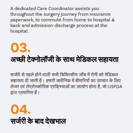
A dedicated Care Coordinator assists you
Adenomyo
throughout the surgery journey from insurance
Myomect
paperwork, to commute from home to hospital &
back and admission-discharge process at the
Dilation 
hospital.
Polypect
03.
Turbinate
Uvulopala
अच्छी टेक्नोलॉजी के साथ मेडिकल सहायता
Adenoide
Myringot
सर्जरी से पहले होने वाली सभी चिकित्सीय जाँच में रोगी को मेडिकल
सहायता दी जाती है। हमारी क्लीनिक में बीमारियों का उपचार के लिए
Microlary
लेजर एवं लेप्रोस्कोपिक प्रक्रियाओं का उपयोग होता है, जो USFDA
Mastoide
द्वारा प्रमाणित हैं।
Tongue Ba
04.
Tonsils R
Deviated 
सर्जरी के बाद देखभाल
Eardrum S