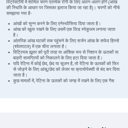
विट्रेक्टॉमी में शामिल चरण प्रत्येक रोगी के लिए अलग-अलग होंगे (आंख
की स्थिति के आधार पर जिसका इलाज किया जा रहा है)। चरणों को नीचे
Laser Vagi
समझाया गया है-
Vaginal D
आंखों को सुन्न करने के लिए एनेस्थीसिया दिया जाता है।
Ovarian C
आंख को खुला रखने के लिए उसमें एक लिड स्पेकुलम लगाया जाता
Hysterec
है।
आंतरिक आंख घटकों तक पहुंचने के लिए सर्जन आंख के सफेद हिस्से
Hymenopl
(श्वेतपटल) में एक चीरा लगाता है।
Clitoral 
विट्रियस ह्यूमर को पूरी तरह या आंशिक रूप से निशान के ऊतकों या
बाहरी सामग्रियों को निकालने के लिए हटा दिया जाता है।
Abortion
यदि रेटिना में कोई छेद, छेद या सूजन है, तो रेटिना के ऊतकों को फिर
से जोड़ने के लिए आंसू/छेद को लेजर या क्रायोपेक्सी से बंद कर दिया
Hysteros
जाता है।
Pap Smea
कुछ मामलों में, रेटिना के ऊतकों को जगह में रखने के लिए एक गैस
बुलबुला डाला जा सकता है।
Vaginal R
विट्रियस ह्यूमर को खारा या सिलिकॉन तेल से बदल दिया जाता है।
Ectopic P
आंखों की समस्याओं का समाधान हो जाने के बाद, सर्जन टांकों का
उपयोग करके चीरे को बंद कर देता है।
Laser Vagi
आंखों को साफ करने के लिए एंटीबायोटिक मरहम लगाया जाता है।
Vaginal Re
इसके बाद आंख को एक पैच से ढक दिया जाता है।
दूसरी आंख पर आवश्यकतानुसार वही चरण दोहराए जाते हैं।
Pelvic Pai