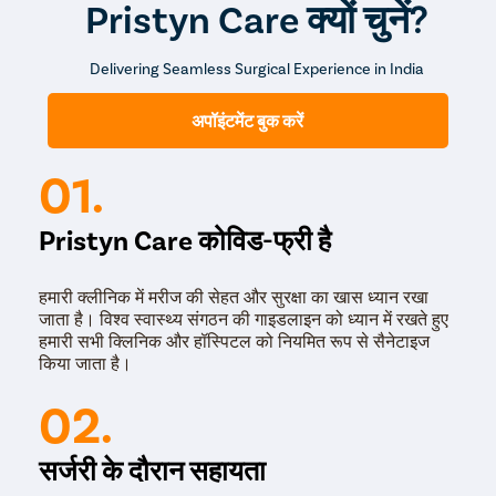
Pristyn Care क्यों चुनें?
विट्रोक्टोमी सर्जरी की प्रक्रिया पूरी होने में लगभग 30 से 40 मिनट
Female Ur
लगते हैं और रोगी को उसी दिन छुट्टी दे दी जाती है। ज्यादातर मामलों में,
Lichen Sc
दोनों आंखों के रोग के आधार पर सर्जरी में लगने वाला समय अलग-अलग हो
Delivering Seamless Surgical Experience in India
सकता है। इसलिए, एक समय में एक आंख का ऑपरेशन किया जाता है।
Menstrual
दूसरी आंख की सर्जरी आमतौर पर एक महीने के बाद या जब पहली आँख
Preconcep
अपॉइंटमेंट बुक करें
पूरी तरह से ठीक हो जाती है, तो उसकी बाद दूसरी आँख की सर्जरी की
जाती है।
Uterine Fi
01.
Pcos Pco
Pregnancy
Pristyn Care कोविड-फ्री है
Medical T
Laser Vagi
हमारी क्लीनिक में मरीज की सेहत और सुरक्षा का खास ध्यान रखा
जाता है। विश्व स्वास्थ्य संगठन की गाइडलाइन को ध्यान में रखते हुए
Anal Blea
हमारी सभी क्लिनिक और हॉस्पिटल को नियमित रूप से सैनेटाइज
Vaginal W
किया जाता है।
Molar Pre
02.
Bartholin
Miscarria
सर्जरी के दौरान सहायता
Endometri