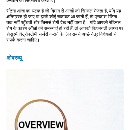
करवाने की सिफ़ारिश करते है |
रेटिना आंख का घटक है जो दिमाग से आंखों को सिग्नल भेजता है, यदि यह
क्षतिग्रस्त हो जाए या इसमें कोई रुकावट आ जाती हैं, तो प्रकाश रेटिना
तक नहीं पहुँचती और जिससे रोगी देख नहीं पाता है। यदि आपको रेटिनल
निःशुल्क परामर्श बुक करें
रोग के कारण आँखों की समस्याएं हो रही हैं, तो आपको किफ़ायती लागत पर
होसुरमें विट्रोक्टोमी सर्जरी कराने के लिए सबसे अच्छे नेत्र विशेषज्ञों से
संपर्क करना चाहिए।
नाम लिखें
ओवरव्यू
अपना 10 अंकों का मोबाइल न॰ दर्ज करें
शहर चुनें
ओटीपी डाले
शहर चुनने 
बीमारी का चयन करें
लोकेश
Start typ
Free Consultation
लोकप्रिय 
निःशुल्क परामर्श बुक करें