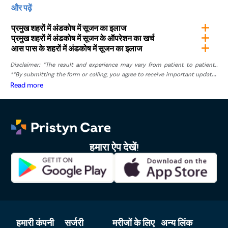
प्रिस्टीन केयर आपको कम्पलीट केयर ट्रीटमेंट में कई सुविधाएं देता है।
और पढ़ें
सर्जरी के बाद स्वस्थ होने तक हम आपको फ्री फॉलो-अप की सुविधा देते
हैं। सहरसा में हाइड्रोसील का इलाज कराने के लिए अभी प्रिस्टीन केयर
प्रमुख शहरों में अंडकोष में सूजन का इलाज
में मुफ़्त अपॉइंटमेंट बुक करें।
प्रमुख शहरों में अंडकोष में सूजन के ऑपरेशन का खर्च
आस पास के शहरों में अंडकोष में सूजन का इलाज
Disclaimer: *The result and experience may vary from patient to patient..
**By submitting the form or calling, you agree to receive important updates
and marketing communications.
Read more
हमारा ऐप देखें!
हमारी कंपनी
सर्जरी
मरीजों के लिए
अन्य लिंक