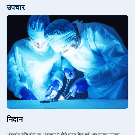
उपचार
टेस्टिकूलर एट्रोफी या पुरुष बांझपन
हेमटोसेल (haematocele) का निर्माणइन्फेक्शन
निदान
अंडकोष वृद्धि होने पर अंडाशय में होने वाला तेज दर्द और सूजन उसका