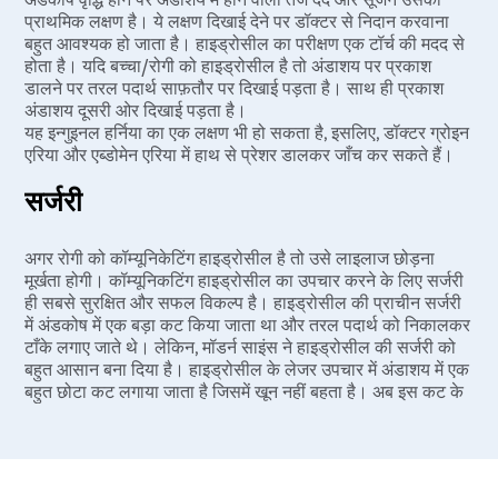
प्राथमिक लक्षण है। ये लक्षण दिखाई देने पर डॉक्टर से निदान करवाना
बहुत आवश्यक हो जाता है। हाइड्रोसील का परीक्षण एक टॉर्च की मदद से
होता है। यदि बच्चा/रोगी को हाइड्रोसील है तो अंडाशय पर प्रकाश
डालने पर तरल पदार्थ साफ़तौर पर दिखाई पड़ता है। साथ ही प्रकाश
अंडाशय दूसरी ओर दिखाई पड़ता है।
यह इन्गुइनल हर्निया का एक लक्षण भी हो सकता है, इसलिए, डॉक्टर ग्रोइन
एरिया और एब्डोमेन एरिया में हाथ से प्रेशर डालकर जाँच कर सकते हैं।
सर्जरी
अगर रोगी को कॉम्यूनिकेटिंग हाइड्रोसील है तो उसे लाइलाज छोड़ना
मूर्खता होगी। कॉम्यूनिकटिंग हाइड्रोसील का उपचार करने के लिए सर्जरी
ही सबसे सुरक्षित और सफल विकल्प है। हाइड्रोसील की प्राचीन सर्जरी
में अंडकोष में एक बड़ा कट किया जाता था और तरल पदार्थ को निकालकर
टाँके लगाए जाते थे। लेकिन, मॉडर्न साइंस ने हाइड्रोसील की सर्जरी को
बहुत आसान बना दिया है। हाइड्रोसील के लेजर उपचार में अंडाशय में एक
बहुत छोटा कट लगाया जाता है जिसमें खून नहीं बहता है। अब इस कट के
रास्ते सारा फ्लूइड बाहर निकाल लेते हैं और लेजर डिवाइस की मदद से
प्रक्रिया को आगे बढ़ाएंगे। प्रक्रिया के ख़तम होने के बाद सर्जन रोगी को
कुछ दवाइयाँ देंगे। इलाज के बाद उसी दिन रोगी को अस्पताल से छुट्टी
मिल जाती है| क्योंकि ज्यादा बड़ा कट नहीं होता है इसलिए टाँके भी छोटे