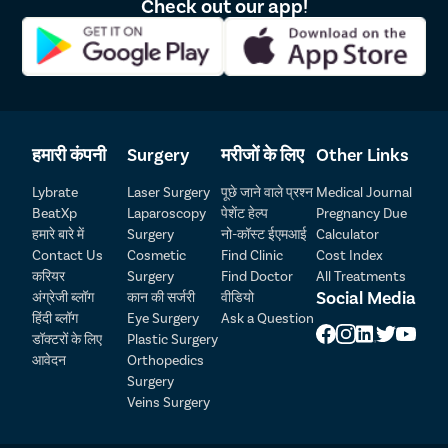
Check out our app!
अनुभव है। इसके अलावा गर्भपात वाले दिन महिला को अस्पताल या
क्लीनिक लाने के लिए मुफ्त सेवा दी जाती है। हर काम स्वछता और सुरक्षा
का ख़याल रखकर किया जाता है। अगर आप दिल्ली में गर्भपात के लिए एक
अच्छी क्लीनिक और अनुभवी सर्जन चाहते हैं तो बेफिक्र होकर Pristyn
Care में मुफ़्त अपॉइंटमेंट बुक करें।
हमारी कंपनी
Surgery
मरीजों के लिए
Other Links
Lybrate
Laser Surgery
पूछे जाने वाले प्रश्न
Medical Journal
BeatXp
Laparoscopy
पेशेंट हेल्प
Pregnancy Due
हमारे बारे में
Surgery
नो-कॉस्ट ईएमआई
Calculator
Contact Us
Cosmetic
Find Clinic
Cost Index
करियर
Surgery
Find Doctor
All Treatments
Patient Detail
Social Media
अंग्रेजी ब्लॉग
कान की सर्जरी
वीडियो
हिंदी ब्लॉग
Eye Surgery
Ask a Question
नाम लिखें
OTP
डॉक्टरों के लिए
Plastic Surgery
₹
आवेदन
Orthopedics
मोबाइल नंबर दर्ज करें
Surgery
Total Payable
Veins Surgery
शहर चुनें