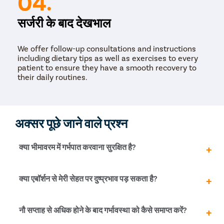
04.
सर्जरी के बाद देखभाल
We offer follow-up consultations and instructions
including dietary tips as well as exercises to every
patient to ensure they have a smooth recovery to
their daily routines.
अक्सर पूछे जाने वाले प्रश्न
क्या भीमावरम में गर्भपात करवाना सुरक्षित है?
भीमावरम में एक सुरक्षित गर्भपात के लिए आपको सिर्फ एक प्रमाणित और
क्या एबॉर्शन से मेरी सेहत पर दुष्प्रभाव पड़ सकता है?
पंजीकृत क्लिनिक /अस्पताल का चयन करना चाहिए। गर्भपात की
प्रक्रिया को अंजाम देने के लिए Pristyn Care में कुशल और अनुभवी
स्त्री रोग विशेषज्ञ हैं। भीमावरम में सुरक्षित गर्भपात के बारे में अधिक
इसे सुरक्षित वातावारण में अनुभवी डॉक्टर द्वारा किया जाता है, जिससे
नौ सप्ताह से अधिक होने के बाद गर्भावस्था को कैसे समाप्त करें?
जानने के लिए आज ही Pristyn Care से संपर्क करें।
सेहत पर कोई दुष्प्रभाव नहीं पड़ता है, बशर्ते आपको यह ध्यान में रखना