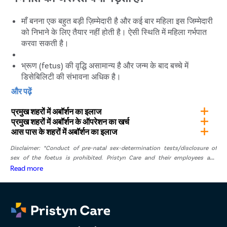
माँ बनना एक बहुत बड़ी ज़िम्मेदारी है और कई बार महिला इस जिम्मेदारी
को निभाने के लिए तैयार नहीं होती है। ऐसी स्थिति में महिला गर्भपात
करवा सकती है।
भ्रूण (fetus) की वृद्धि असामान्य है और जन्म के बाद बच्चे में
डिसेबिलिटी की संभावना अधिक है।
बलात्कार या यौन उत्पीड़न के परिणामस्वरूप महिला गर्भवती हुई हो।
और पढ़ें
कई बार अनचाही गर्भावस्था हो जाती है, इसलिए महिलाएं गर्भपात करवा
लेती हैं।
प्रमुख शहरों में अबॉर्शन का इलाज
गर्भाशय के बाहर भ्रूण निर्माण होने पर गर्भपात करवाना बहुत जरूरी हो
प्रमुख शहरों में अबॉर्शन के ऑपरेशन का खर्च
आस पास के शहरों में अबॉर्शन का इलाज
जाता है।
Disclaimer: *Conduct of pre-natal sex-determination tests/disclosure of
दिल्ली में Pristyn Care से कराएं सुरक्षित गर्भपात
sex of the foetus is prohibited. Pristyn Care and their employees and
representatives have zero tolerance for pre-natal sex determination tests or
Read more
disclosure of sex of foetus. *The result and experience may vary from
गर्भपात हमेशा एक अच्छे और अनुभवी स्त्री रोग विशेषज्ञ से करवाना चाहिए,
patient to patient.. **By submitting the form or calling, you agree to receive
क्योंकि प्रक्रिया के असफल होने पर या प्रक्रिया में जटिलता आने पर
important updates and marketing communications.
महिला को गंभीर परिस्थितियों का सामना करना पड़ सकता है। Pristyn
Care महिला स्वास्थ्य का पूरा ख़याल रखता है और उसके पास दिल्ली के
सर्वश्रेष्ठ स्त्री रोग विशेषज्ञ हैं, जिन्हें गर्भपात करने का बहुत दिनों का