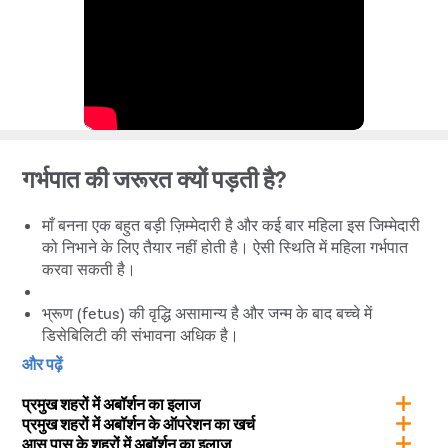
आवश्यकता हो सकती है।
गर्भाशय में चोट
– गर्भाशय की दीवारें काफी नरम होती हैं, और कभी-
कभी सर्जिकल उपकरणों का उपयोग करने से गर्भाशय में छेद हो
सकता है।
गर्भाशय ग्रीवा में चोट
– प्रक्रिया के दौरान गर्भाशय ग्रीवा को बहुत
अधिक खींचने से गर्भाशय ग्रीवा को चोट लग सकती है।
गर्भपात की जरूरत क्यों पड़ती है?
माँ बनना एक बहुत बड़ी ज़िम्मेदारी है और कई बार महिला इस जिम्मेदारी
को निभाने के लिए तैयार नहीं होती है। ऐसी स्थिति में महिला गर्भपात
करवा सकती है।
भ्रूण (fetus) की वृद्धि असामान्य है और जन्म के बाद बच्चे में
डिसेबिलिटी की संभावना अधिक है।
बलात्कार या यौन उत्पीड़न के परिणामस्वरूप महिला गर्भवती हुई हो।
और पढ़ें
कई बार अनचाही गर्भावस्था हो जाती है, इसलिए महिलाएं गर्भपात करवा
लेती हैं।
प्रमुख शहरों में अबॉर्शन का इलाज
गर्भाशय के बाहर भ्रूण निर्माण होने पर गर्भपात करवाना बहुत जरूरी हो
प्रमुख शहरों में अबॉर्शन के ऑपरेशन का खर्च
आस पास के शहरों में अबॉर्शन का इलाज
जाता है।