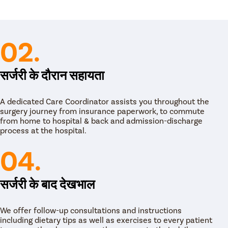
प्रक्रिया को शुरू करने से पहले रेडियोलॉजिस्ट मरीज को
में एक बहुत ही छोटा सा कट लगाते हैं। कट लगाने के बाद,
ं डालते हैं और खराब नस से खून के प्रवाह को बंद करके उसे
02.
 इलाज की दूसरी प्रक्रियाओं का इस्तेमाल करने के बाद भी
िशेषज्ञ डॉक्टर लेप्रोस्कोपिक सर्जरी यानी लेप्रोस्कोपिक
क, सफल इलाज है। इस सर्जरी के बाद दोबारा वैरीकोसेल होने का
सर्जरी के दौरान सहायता
ी की प्रक्रिया को शुरू करने से पहले सर्जन मरीज को
 में एक बहुत ही छोटा सा कट लगाते हैं। कट लगाने के बाद,
के शरीर में डालते हैं और खराब नस से खून के प्रवाह को बंद
A dedicated Care Coordinator assists you throughout the
surgery journey from insurance paperwork, to commute
ाली जगह पर ड्रेसिंग कर देते हैं। इस पूरी सर्जिकल प्रक्रिया
from home to hospital & back and admission-discharge
process at the hospital.
 ब्लीडिंग नहीं होती है। सर्जरी के दौरान या बाद में इंफेक्शन या
04.
बर होता है। लेपरसोकोपिक सर्जरी सुरक्षित प्रक्रिया है।
ं पड़ती है। सर्जरी खत्म होने के कुछ ही घंटों के बाद मरीज
 के 48 घंटों या दो दिन के बाद वे अपने दैनिक जीवन के कामों को
। लेप्रोस्कोपिक सर्जरी के बाद मरीज को ठीक होने में काफी कम
सर्जरी के बाद देखभाल
 लिए लेप्रोस्कोपिक सर्जरी का चुनाव कर रहा है।
We offer follow-up consultations and instructions
including dietary tips as well as exercises to every patient