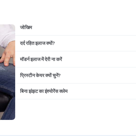
जोखिम
दर्द रहित इलाज क्यों?
बांझपन
ब्लड क्लॉट
नसों का टूटना
मॉडर्न इलाज में देरी ना करें
दर्द नहीं होता है
हार्मोन में असंतुलन
टांके नहीं आते हैं
इरेक्टाइल डिस्फंक्शन
45 मिनट की प्रक्रिया है
अंडकोष का सिकुड़ना
प्रिस्टीन केयर क्यों चुनें?
दर्द से आराम
फास्ट रिकवरी
वीर्य में शुक्राणुओं की अनुपस्थिति
टेस्टिकुलर सूजन से राहत
बहुत ही प्रभावशाली इलाज है
संक्षिप्त और सुरक्षित प्रक्रिया
उसी दिन इलाज और डिस्चार्ज
बिना झंझट का इंश्योरेंस क्लेम
सभी डायग्नोस्टिक टेस्ट पर 30% छूट
फर्टिलिटी को बेहतर बनाता है
गोपनीय परामर्श उपलब्ध है
दोबारा वैरीकोसेल होने की बहुत कम संभावना
डीलक्स रूम की सुविधा है
इरेक्टाइल डिस्फंक्शन की संभावना को कम
सभी प्रकार के इंश्योरेंस का लाभ
सर्जरी के बाद फ्री फॉलो-अप्स
प्रिस्टीन केयर टीम द्वारा सभी प्रकार के पेपरवर्क(on behalf o
100% इंश्योरेंस क्लेम
इंश्योरेंस के लिए कहीं भटकने की कोई जरूरत नहीं
सर्जरी के बाद तेज रिकवरी
कोई अग्रिम भुगतान नहीं