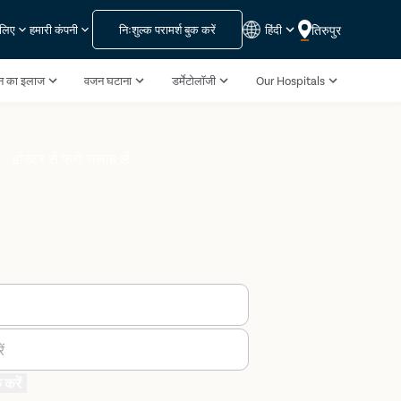
निःशुल्क परामर्श बुक करें
हिंदी
तिरुपुर
 लिए
हमारी कंपनी
पन का इलाज
वजन घटाना
डर्मेटोलॉजी
Our Hospitals
डॉक्टर से फ्री सलाह लें
ं
 करें