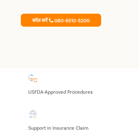
कॉल करें
080-6510-5200
USFDA-Approved Procedures
Support in Insurance Claim