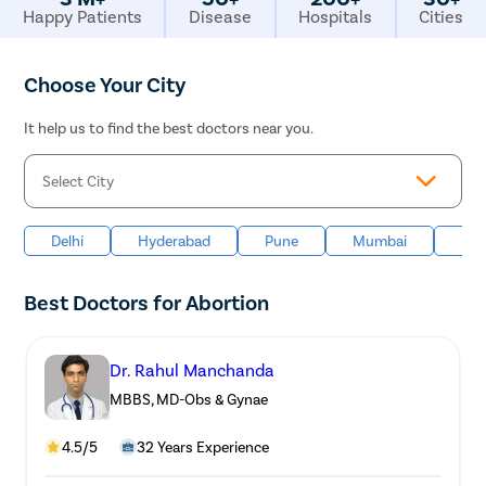
3 M+
50+
200+
30+
Happy Patients
Disease
Hospitals
Cities
Choose Your City
It help us to find the best doctors near you.
Delhi
Hyderabad
Pune
Mumbai
Ban
Best Doctors for Abortion
Dr. Rahul Manchanda
MBBS, MD-Obs & Gynae
4.5/5
32 Years Experience